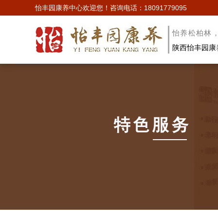
怡丰园康养中心欢迎您！
咨询电话：18091779095
怡养松柏林
陕西怡丰园康